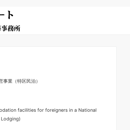
営事業（特区民泊）
ion facilities for foreigners in a National
e Lodging)