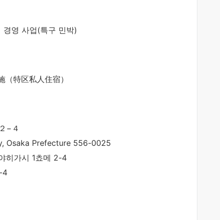
 경영 사업(특구 민박)
施（特区私人住宿）
２−４
y, Osaka Prefecture 556-0025
야히가시 1쵸메 2-4
-4